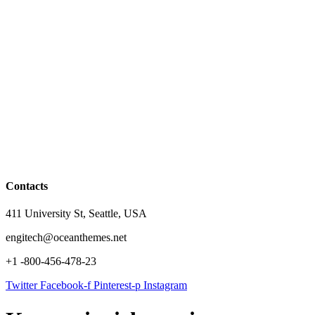
Contacts
411 University St, Seattle, USA
engitech@oceanthemes.net
+1 -800-456-478-23
Twitter
Facebook-f
Pinterest-p
Instagram