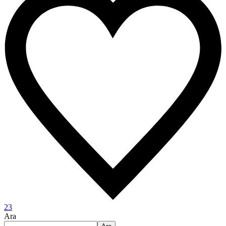
23
Ara