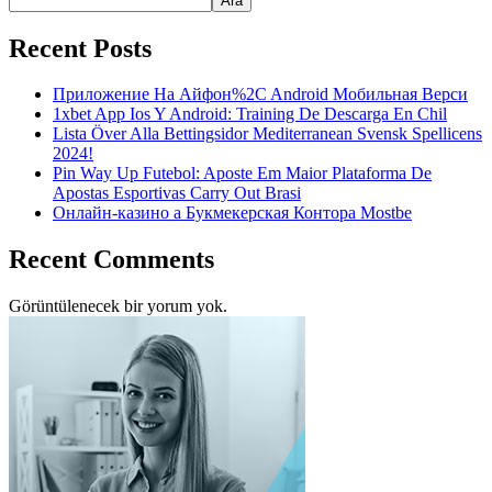
Ara
Recent Posts
Приложение На Айфон%2C Android Мобильная Верси
1xbet App Ios Y Android: Training De Descarga En Chil
Lista Över Alla Bettingsidor Mediterranean Svensk Spellicens
2024!
Pin Way Up Futebol: Aposte Em Maior Plataforma De
Apostas Esportivas Carry Out Brasi
Онлайн-казино а Букмекерская Контора Mostbe
Recent Comments
Görüntülenecek bir yorum yok.