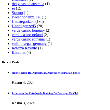
ricky casino australia
(1)
se
(15)
Startup
(1)
sweet bonanza TR
(1)
Uncategorized
(136)
Uncotigorized5
(20)
verde casino hungary
(2)
verde casino poland
(2)
verde casino romania
(1)
vulkan vegas germany
(1)
Комета Казино
(1)
Швеция
(4)
Recent Posts
Приложение На Айфон%2C Android Мобильная Верси
Kasım 4, 2024
1xbet App Ios Y Android: Training De Descarga En Chil
Kasım 3, 2024