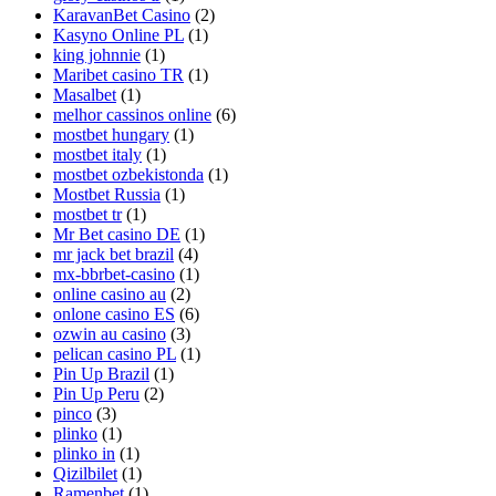
KaravanBet Casino
(2)
Kasyno Online PL
(1)
king johnnie
(1)
Maribet casino TR
(1)
Masalbet
(1)
melhor cassinos online
(6)
mostbet hungary
(1)
mostbet italy
(1)
mostbet ozbekistonda
(1)
Mostbet Russia
(1)
mostbet tr
(1)
Mr Bet casino DE
(1)
mr jack bet brazil
(4)
mx-bbrbet-casino
(1)
online casino au
(2)
onlone casino ES
(6)
ozwin au casino
(3)
pelican casino PL
(1)
Pin Up Brazil
(1)
Pin Up Peru
(2)
pinco
(3)
plinko
(1)
plinko in
(1)
Qizilbilet
(1)
Ramenbet
(1)