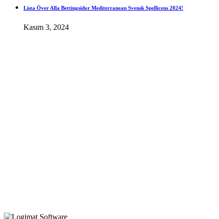
Lista Över Alla Bettingsidor Mediterranean Svensk Spellicens 2024!
Kasım 3, 2024