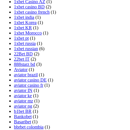
1xbet Casino AZ
(1)
1xbet casino BD
(2)
1xbet casino french
(1)
1xbet india
(1)
1xbet Korea
(1)
1xbet KR
(1)
1xbet Morocco
(1)
1xbet pt
(1)
1xbet russia
(1)
1xbet russian
(6)
22Bet BD
(2)
22bet IT
(2)
888starz bd
(3)
Aviator
(1)
aviator brazil
(1)
aviator casino DE
(1)
aviator casino fr
(1)
aviator IN
(1)
aviator ke
(1)
aviator mz
(1)
aviator ng
(2)
b1bet BR
(1)
Bankobet
(1)
Basaribet
(1)
bbrbet colombia
(1)