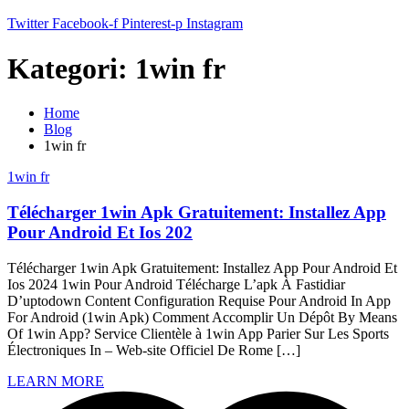
Twitter
Facebook-f
Pinterest-p
Instagram
Kategori:
1win fr
Home
Blog
1win fr
1win fr
Télécharger 1win Apk Gratuitement: Installez App
Pour Android Et Ios 202
Télécharger 1win Apk Gratuitement: Installez App Pour Android Et
Ios 2024 1win Pour Android Télécharge L’apk À Fastidiar
D’uptodown Content Configuration Requise Pour Android In App
For Android (1win Apk) Comment Accomplir Un Dépôt By Means
Of 1win App? Service Clientèle à 1win App Parier Sur Les Sports
Électroniques In – Web-site Officiel De Rome […]
LEARN MORE