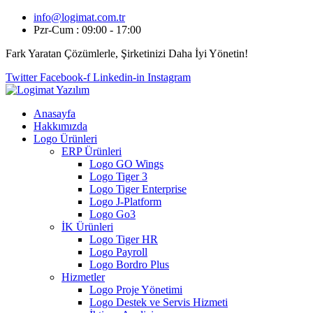
info@logimat.com.tr
Pzr-Cum : 09:00 - 17:00
Fark Yaratan Çözümlerle, Şirketinizi Daha İyi Yönetin!
Twitter
Facebook-f
Linkedin-in
Instagram
Anasayfa
Hakkımızda
Logo Ürünleri
ERP Ürünleri
Logo GO Wings
Logo Tiger 3
Logo Tiger Enterprise
Logo J-Platform
Logo Go3
İK Ürünleri
Logo Tiger HR
Logo Payroll
Logo Bordro Plus
Hizmetler
Logo Proje Yönetimi
Logo Destek ve Servis Hizmeti