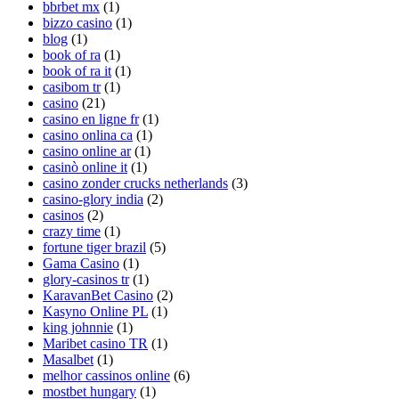
bbrbet mx
(1)
bizzo casino
(1)
blog
(1)
book of ra
(1)
book of ra it
(1)
casibom tr
(1)
casino
(21)
casino en ligne fr
(1)
casino onlina ca
(1)
casino online ar
(1)
casinò online it
(1)
casino zonder crucks netherlands
(3)
casino-glory india
(2)
casinos
(2)
crazy time
(1)
fortune tiger brazil
(5)
Gama Casino
(1)
glory-casinos tr
(1)
KaravanBet Casino
(2)
Kasyno Online PL
(1)
king johnnie
(1)
Maribet casino TR
(1)
Masalbet
(1)
melhor cassinos online
(6)
mostbet hungary
(1)