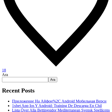
18
Ara
Ara
Recent Posts
Приложение На Айфон%2C Android Мобильная Верси
1xbet App Ios Y Android: Training De Descarga En Chil
Lista Över Alla Bettingsidor Mediterranean Svensk Spellicens