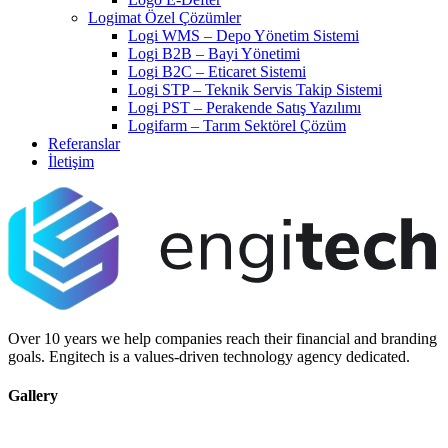
Logimat Özel Çözümler
Logi WMS – Depo Yönetim Sistemi
Logi B2B – Bayi Yönetimi
Logi B2C – Eticaret Sistemi
Logi STP – Teknik Servis Takip Sistemi
Logi PST – Perakende Satış Yazılımı
Logifarm – Tarım Sektörel Çözüm
Referanslar
İletişim
Over 10 years we help companies reach their financial and branding
goals. Engitech is a values-driven technology agency dedicated.
Gallery