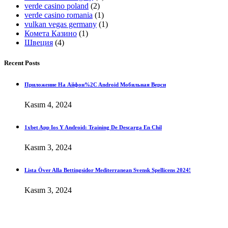
verde casino poland
(2)
verde casino romania
(1)
vulkan vegas germany
(1)
Комета Казино
(1)
Швеция
(4)
Recent Posts
Приложение На Айфон%2C Android Мобильная Верси
Kasım 4, 2024
1xbet App Ios Y Android: Training De Descarga En Chil
Kasım 3, 2024
Lista Över Alla Bettingsidor Mediterranean Svensk Spellicens 2024!
Kasım 3, 2024