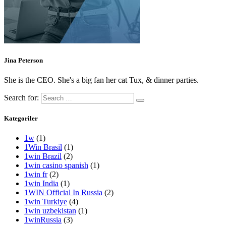
Jina Peterson
She is the CEO. She's a big fan her cat Tux, & dinner parties.
Search for:
Kategoriler
1w
(1)
1Win Brasil
(1)
1win Brazil
(2)
1win casino spanish
(1)
1win fr
(2)
1win India
(1)
1WIN Official In Russia
(2)
1win Turkiye
(4)
1win uzbekistan
(1)
1winRussia
(3)