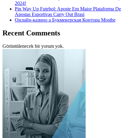
2024!
Pin Way Up Futebol: Aposte Em Maior Plataforma De
Apostas Esportivas Carry Out Brasi
Онлайн-казино а Букмекерская Контора Mostbe
Recent Comments
Görüntülenecek bir yorum yok.