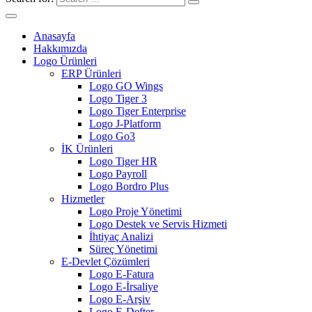
Anasayfa
Hakkımızda
Logo Ürünleri
ERP Ürünleri
Logo GO Wings
Logo Tiger 3
Logo Tiger Enterprise
Logo J-Platform
Logo Go3
İK Ürünleri
Logo Tiger HR
Logo Payroll
Logo Bordro Plus
Hizmetler
Logo Proje Yönetimi
Logo Destek ve Servis Hizmeti
İhtiyaç Analizi
Süreç Yönetimi
E-Devlet Çözümleri
Logo E-Fatura
Logo E-İrsaliye
Logo E-Arşiv
Logo E-Defter