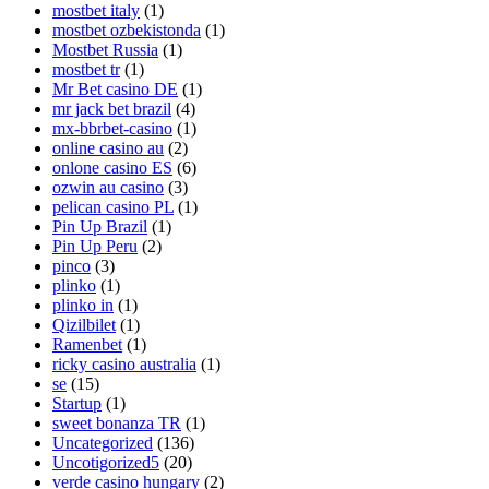
mostbet italy
(1)
mostbet ozbekistonda
(1)
Mostbet Russia
(1)
mostbet tr
(1)
Mr Bet casino DE
(1)
mr jack bet brazil
(4)
mx-bbrbet-casino
(1)
online casino au
(2)
onlone casino ES
(6)
ozwin au casino
(3)
pelican casino PL
(1)
Pin Up Brazil
(1)
Pin Up Peru
(2)
pinco
(3)
plinko
(1)
plinko in
(1)
Qizilbilet
(1)
Ramenbet
(1)
ricky casino australia
(1)
se
(15)
Startup
(1)
sweet bonanza TR
(1)
Uncategorized
(136)
Uncotigorized5
(20)
verde casino hungary
(2)